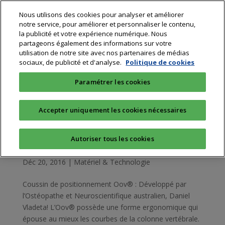
Nous utilisons des cookies pour analyser et améliorer
notre service, pour améliorer et personnaliser le contenu,
la publicité et votre expérience numérique. Nous
partageons également des informations sur votre
utilisation de notre site avec nos partenaires de médias
sociaux, de publicité et d'analyse.
Politique de cookies
Paramétrer les cookies
Accepter uniquement les cookies nécessaires
Autoriser tous les cookies
Le coussin de positionnement Sissel
Déc 20, 2016
|
Matériel & Technologie
Coussin de positionnement Oov® : Développé par
l’Ostéopathe et Neuroscientifique australien, Daniel
Vladeta! L’Oov® possède une forme ergonomique qui
épouse au mieux les courbes de la colonne vertébrale.