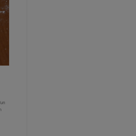
’un
n