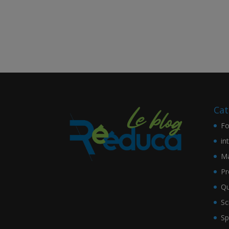
Cat
Fo
in
Ma
Pr
Qu
Sc
Sp