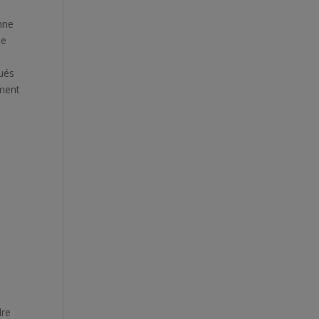
à
nne
ne
qués
ement
dre