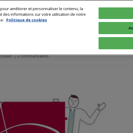
 pour améliorer et personnaliser le contenu, la
Technologie
Sciences & Recherche
Profession
Formation & 
des informations sur votre utilisation de notre
se.
Politique de cookies
Ac
al « Handicap et douleurs »
otidien
|
0 commentaires