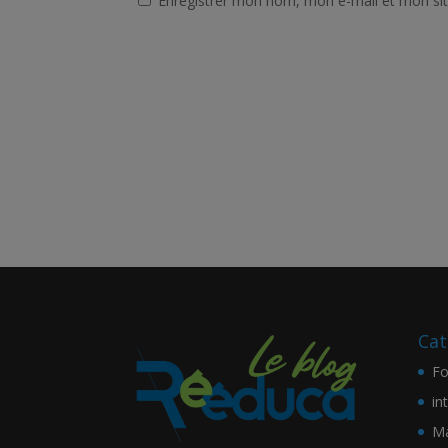
Enregistrer mon nom, mon e-mail et mon si
Cat
Fo
in
Ma