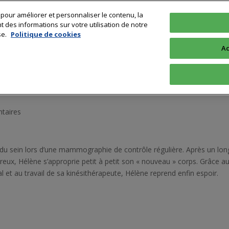
 pour améliorer et personnaliser le contenu, la
Technologie
Sciences & Recherche
Profession
Formation & 
des informations sur votre utilisation de notre
se.
Politique de cookies
Ac
moignage d’espoir d’Hélène (Par
taires
 du sein lors d’une mammographie de contrôle régulière. Après un lon
eux, Hélène s’approprie petit à petit son « nouveau » corps. Grâce a
et au travail de sa kinésithérapeute, Hélène reprend enfin espoir.