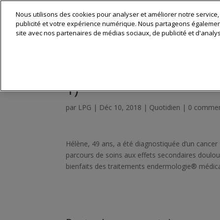
Nous utilisons des cookies pour analyser et améliorer notre service,
Matériel & 
publicité et votre expérience numérique. Nous partageons également 
site avec nos partenaires de médias sociaux, de publicité et d'analy
Cancer du sein : le té
1)
par
LPG
|
Déc 10, 2018
|
Quotidien
|
0 commen
Hélène, 49 ans, a été diagnostiquée d’un cancer
parcours de soins aux effets secondaires doulour
bienfaits des traitements endermologie® médical 