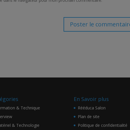
te dans le navigateur pour mon prochain commentaire.
égories
En Savoir plus
rmation & Technique
Rééduca Salon
terview
Plan de site
tériel & Technologie
Politique de confidentialité