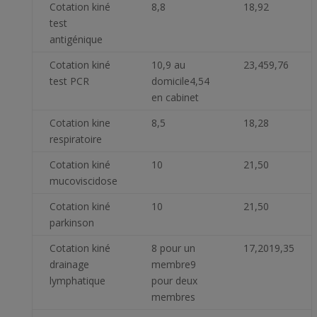
Cotation kiné
8,8
18,92
test
antigénique
Cotation kiné
10,9 au
23,45
9,76
test PCR
domicile
4,54
en cabinet
Cotation kine
8,5
18,28
respiratoire
Cotation kiné
10
21,50
mucoviscidose
Cotation kiné
10
21,50
parkinson
Cotation kiné
8 pour un
17,20
19,35
drainage
membre
9
lymphatique
pour deux
membres