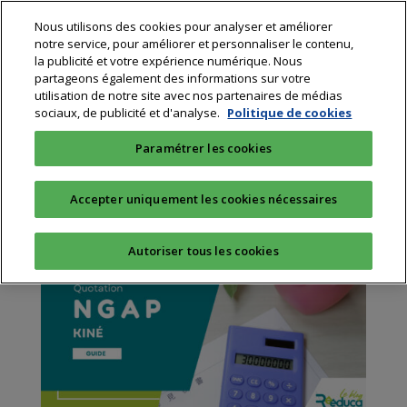
Nous utilisons des cookies pour analyser et améliorer
notre service, pour améliorer et personnaliser le contenu,
la publicité et votre expérience numérique. Nous
partageons également des informations sur votre
utilisation de notre site avec nos partenaires de médias
sociaux, de publicité et d'analyse.
Politique de cookies
Cotation Ngap Kiné : le
Paramétrer les cookies
guide pratique (2024)
par
Rééduca Paris
|
Juin 22, 2023
|
Quotidien
|
0
Accepter uniquement les cookies nécessaires
commentaires
Autoriser tous les cookies