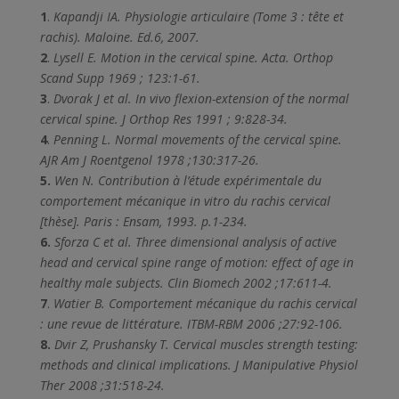
1
.
Kapandji IA. Physiologie articulaire (Tome 3 : tête et
rachis). Maloine. Ed.6, 2007.
2
.
Lysell E. Motion in the cervical spine. Acta. Orthop
Scand Supp 1969 ; 123:1-61.
3
.
Dvorak J et al. In vivo flexion-extension of the normal
cervical spine. J Orthop Res 1991 ; 9:828-34.
4
.
Penning L. Normal movements of the cervical spine.
AJR Am J Roentgenol 1978 ;130:317-26.
5.
Wen N. Contribution à l’étude expérimentale du
comportement mécanique in vitro du rachis cervical
[thèse]. Paris : Ensam, 1993. p.1-234.
6.
Sforza C et al. Three dimensional analysis of active
head and cervical spine range of motion: effect of age in
healthy male subjects. Clin Biomech 2002 ;17:611-4.
7
.
Watier B. Comportement mécanique du rachis cervical
: une revue de littérature. ITBM-RBM 2006 ;27:92-106.
8.
Dvir Z, Prushansky T. Cervical muscles strength testing:
methods and clinical implications. J Manipulative Physiol
Ther 2008 ;31:518-24.