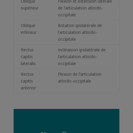
Oblique
Flexion et extension latérale
supérieur
de l’articulation atloïdo-
occipitale
Oblique
Rotation ipsilatérale de
inférieur
l’articulation atloïdo-
occipitale
Rectus
Inclinaison ipsilatérale de
capitis
l’articulation atloïdo-
lateralis
occipitale
Rectus
Flexion de l’articulation
capitis
atloïdo-occipitale
anterior