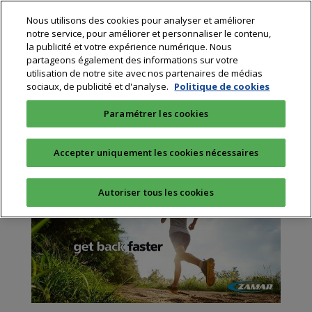
Nous utilisons des cookies pour analyser et améliorer
notre service, pour améliorer et personnaliser le contenu,
la publicité et votre expérience numérique. Nous
partageons également des informations sur votre
utilisation de notre site avec nos partenaires de médias
sociaux, de publicité et d'analyse.
Politique de cookies
La Zamar thérapie arrive
Paramétrer les cookies
en France
par
Rééduca Paris
|
Mai 28, 2016
|
Matériel &
Accepter uniquement les cookies nécessaires
Technologie
|
0 commentaires
Autoriser tous les cookies