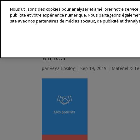
Nous utilisons des cookies pour analyser et améliorer notre service,
Matériel & 
publicité et votre expérience numérique. Nous partageons également 
site avec nos partenaires de médias sociaux, de publicité et d'analy
BDKapp, la première ap
kinés
par
Vega Epsilog
|
Sep 19, 2019
|
Matériel & Te