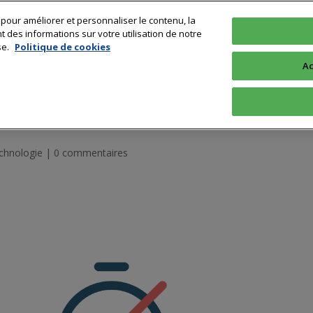
 pour améliorer et personnaliser le contenu, la
Technologie
Sciences & Recherche
Profession
Formation & 
des informations sur votre utilisation de notre
se.
Politique de cookies
Ac
pli qui révolutionne les bilans
chnologie
|
0 commentaires