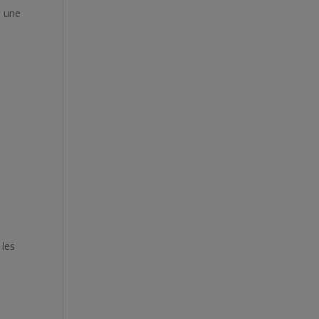
s une
 les
n