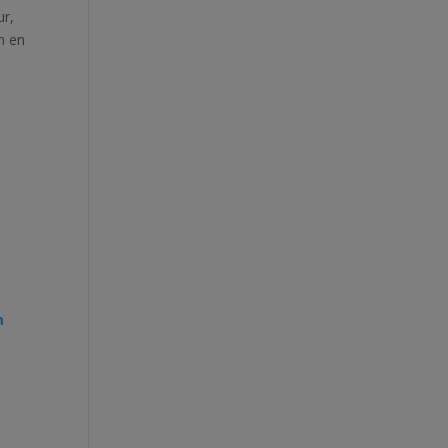
ur,
on en
m