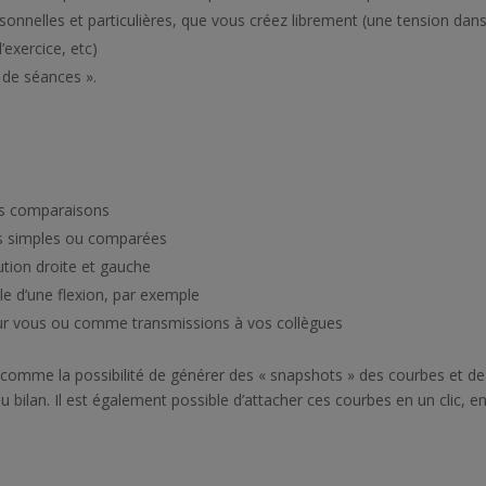
rsonnelles et particulières, que vous créez librement (une tension dan
exercice, etc)
 de séances ».
es comparaisons
bes simples ou comparées
ution droite et gauche
lle d’une flexion, par exemple
our vous ou comme transmissions à vos collègues
comme la possibilité de générer des « snapshots » des courbes et de
u bilan. Il est également possible d’attacher ces courbes en un clic, e