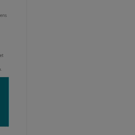
iens
 et
n.