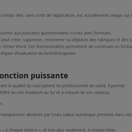
 temps réel, sans sortir de l’application, est actuellement unique sur 
e oui/non aux puissants questionnaires scorés avec formules
 peut créer, supprimer, renommer ou déplacer des rubriques et des 
n fichier Word. Ces fonctionnalités permettent de construire un BDK
cifiques d’évaluation du kinésithérapeute.
 fonction puissante
 avant la qualité du suivi patient du professionnel de santé. Il permet
et chiffré de son évolution au fur et à mesure de ses séances.
s :
tomatiquement alimenté par toute valeur numérique présente dans ses
s « à chaque séance », et non plus seulement, à chaque bilan.