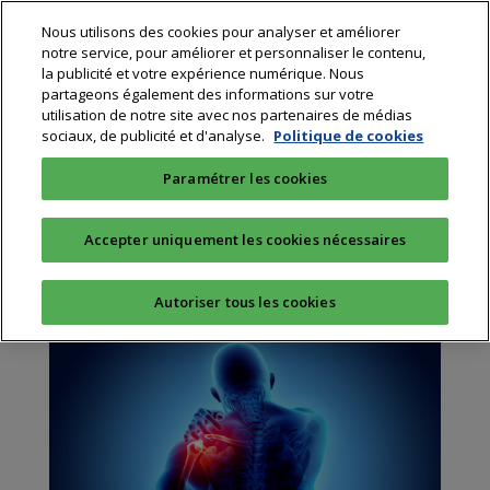
Nous utilisons des cookies pour analyser et améliorer
notre service, pour améliorer et personnaliser le contenu,
la publicité et votre expérience numérique. Nous
partageons également des informations sur votre
utilisation de notre site avec nos partenaires de médias
sociaux, de publicité et d'analyse.
Politique de cookies
Ce qu’il faut retenir des
Paramétrer les cookies
troubles musculo-
squelettiques (TMS)
Accepter uniquement les cookies nécessaires
par
Cécile Sanson
|
Août 30, 2019
|
Profession
|
0
commentaires
Autoriser tous les cookies