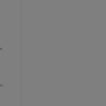
n
st
des