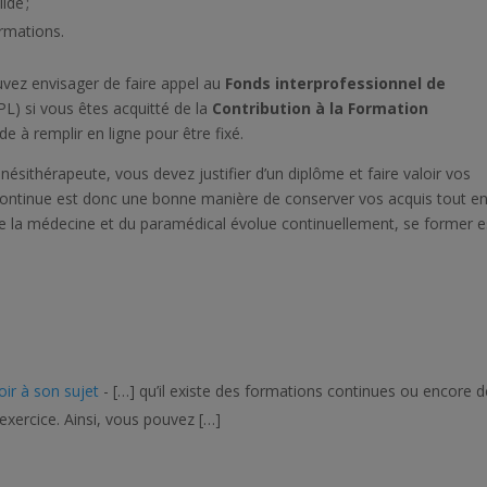
ide ;
ormations.
uvez envisager de faire appel au
Fonds interprofessionnel de
PL) si vous êtes acquitté de la
Contribution à la Formation
e à remplir en ligne pour être fixé.
nésithérapeute, vous devez justifier d’un diplôme et faire valoir vos
 continue est donc une bonne manière de conserver vos acquis tout e
e la médecine et du paramédical évolue continuellement, se former e
oir à son sujet
- […] qu’il existe des formations continues ou encore 
 exercice. Ainsi, vous pouvez […]