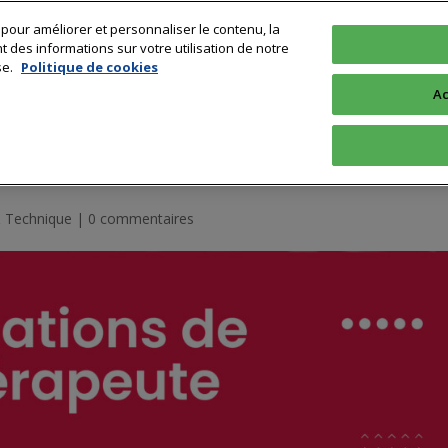
 pour améliorer et personnaliser le contenu, la
Technologie
Sciences & Recherche
Profession
Formation & 
des informations sur votre utilisation de notre
se.
Politique de cookies
Ac
plôme d’état et l’importance de 
 Technique
|
0 commentaires