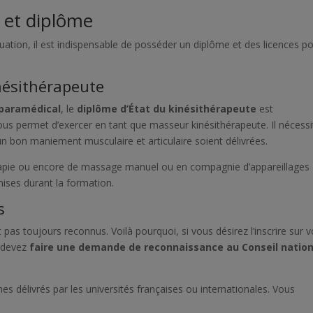
e et diplôme
quation, il est indispensable de posséder un diplôme et des licences p
nésithérapeute
 paramédical
, le
diplôme d’État du kinésithérapeute
est
ous permet d’exercer en tant que masseur kinésithérapeute. Il nécessi
un bon maniement musculaire et articulaire soient délivrées.
érapie ou encore de massage manuel ou en compagnie d’appareillages
smises durant la formation.
s
as toujours reconnus. Voilà pourquoi, si vous désirez l’inscrire sur v
s devez
faire une demande de reconnaissance au Conseil nation
es délivrés par les universités françaises ou internationales. Vous