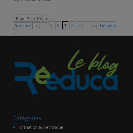
Page 7 de 10
«
Première
«
...
5
6
7
8
9
...
»
Dernière
»
Catégories
Formation & Technique