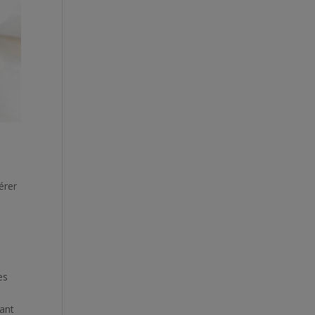
érer
es
tant