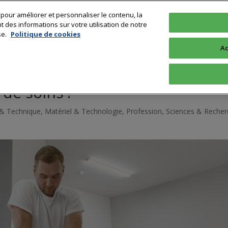
 pour améliorer et personnaliser le contenu, la
Technologie
Sciences & Recherche
Profession
Formation & 
des informations sur votre utilisation de notre
se.
Politique de cookies
Ac
 kinésithérapie : pourquoi
 de soins ?
& Technique
,
Matériel & Technologie
,
Profession
,
Sciences & Recher