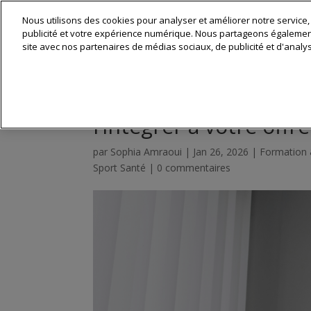
Nous utilisons des cookies pour analyser et améliorer notre service,
Matériel & 
publicité et votre expérience numérique. Nous partageons également 
site avec nos partenaires de médias sociaux, de publicité et d'analy
Le massage sportif en
l’intégrer à votre offre
par
Sophia Amraoui
|
Jan 26, 2026
|
Formation 
Sport Santé
|
0 commentaires