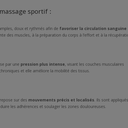
 massage sportif :
amples, doux et rythmés afin de
favoriser la circulation sanguine
nte des muscles, à la préparation du corps à l’effort et à la récupérati
ise par une
pression plus intense
, visant les couches musculaires
chroniques et elle améliore la mobilité des tissus.
 repose sur des
mouvements précis et localisés
. Ils sont appliqué
réduire les adhérences et soulager les zones douloureuses.