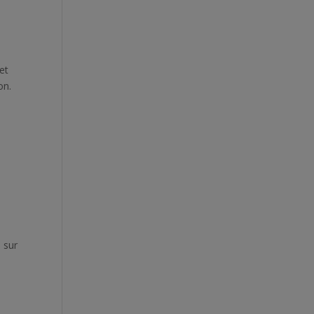
et
on.
s sur